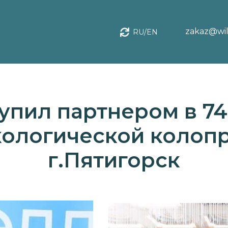
zakaz@wil
RU/EN
упил партнером в 74
кологической колопр
г.Пятигорск