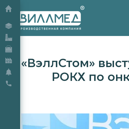
«ВэллСтом» выст
РОКХ по он