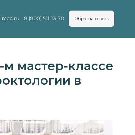
lmed.ru
8 (800) 511-13-70
Обратная связь
-м мастер-классе
октологии в