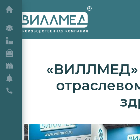
«ВИЛЛМЕД» 
отраслево
зд