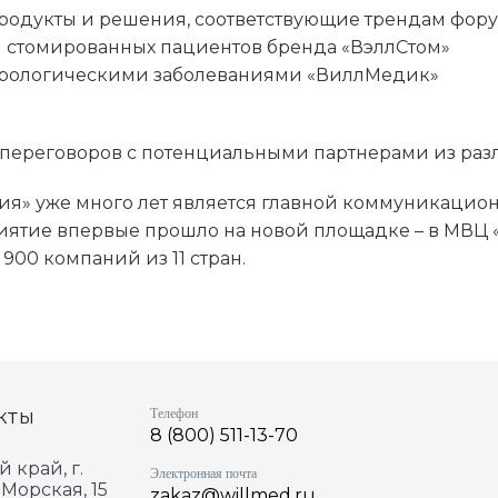
одукты и решения, соответствующие трендам фору
 стомированных пациентов бренда «ВэллСтом»
 урологическими заболеваниями «ВиллМедик»
переговоров с потенциальными партнерами из раз
ия» уже много лет является главной коммуникаци
ятие впервые прошло на новой площадке – в МВЦ «К
900 компаний из 11 стран.
кты
Телефон
8 (800) 511-13-70
 край, г.
Электронная почта
 Морская, 15
zakaz@willmed.ru